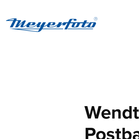
Wendt 
Postb