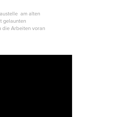
austelle am alten
ut gelaunten
 die Arbeiten voran